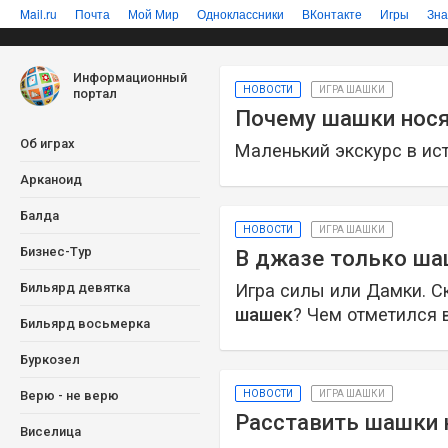
Mail.ru
Почта
Мой Мир
Одноклассники
ВКонтакте
Игры
Зна
Информационный
НОВОСТИ
ИГРА ШАШКИ
портал
Почему шашки нося
Об играх
Маленький экскурс в ис
Арканоид
Балда
НОВОСТИ
ИГРА ШАШКИ
Бизнес-Тур
В джазе только ш
Бильярд девятка
Игра силы или Дамки. С
шашек
? Чем отметился 
Бильярд восьмерка
Буркозел
Верю - не верю
НОВОСТИ
ИГРА ШАШКИ
Расставить шашки н
Виселица