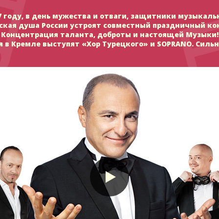
7 году, в день мужества и отваги, защитники музыкал
ская душа России устроят совместный праздничный ко
Концентрация таланта, доброты и настоящей Музыки!
я в Кремле выступят «Хор Турецкого» и SOPRANO. Сильн