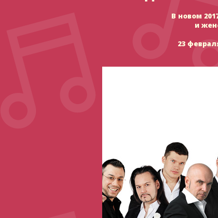
В новом 201
и жен
23 феврал