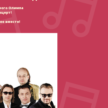
ьного Олимпа
нцерт!
ее вместе!