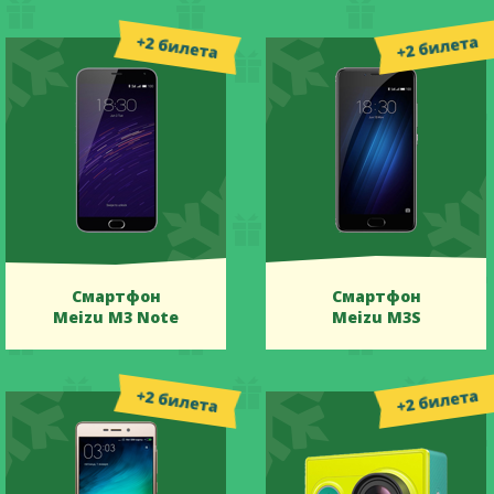
Смартфон
Смартфон
Meizu M3 Note
Meizu M3S