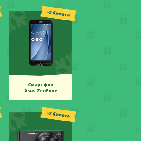
Смартфон
Asus ZenFone